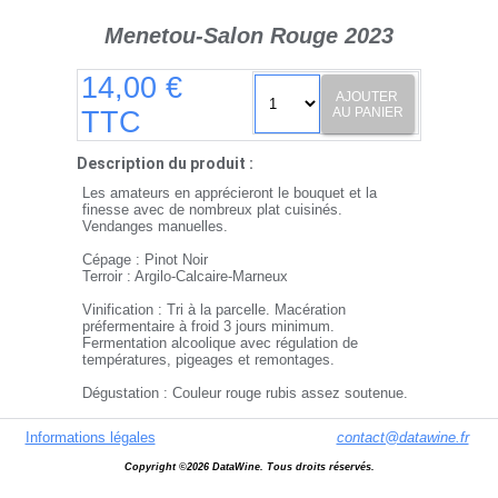
Menetou-Salon Rouge 2023
14,00 €
AJOUTER
AU PANIER
TTC
Description du produit :
Les amateurs en apprécieront le bouquet et la
finesse avec de nombreux plat cuisinés.
Vendanges manuelles.
Cépage : Pinot Noir
Terroir : Argilo-Calcaire-Marneux
Vinification : Tri à la parcelle. Macération
préfermentaire à froid 3 jours minimum.
Fermentation alcoolique avec régulation de
températures, pigeages et remontages.
Dégustation : Couleur rouge rubis assez soutenue.
Nez : de fruits rouges. En bouche : Charnu et franc,
avec cette belle finale équilibrée au fruité
Informations légales
contact@datawine.fr
persistant.
Copyright ©2026 DataWine. Tous droits réservés.
Gastronomie : Gibier-Viandes Blanches-fromages