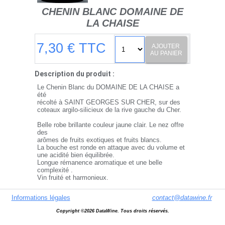
CHENIN BLANC DOMAINE DE
LA CHAISE
7,30 € TTC
AJOUTER
AU PANIER
Description du produit :
Le Chenin Blanc du DOMAINE DE LA CHAISE a
été
récolté à SAINT GEORGES SUR CHER, sur des
coteaux argilo-silicieux de la rive gauche du Cher.
Belle robe brillante couleur jaune clair. Le nez offre
des
arômes de fruits exotiques et fruits blancs.
La bouche est ronde en attaque avec du volume et
une acidité bien équilibrée.
Longue rémanence aromatique et une belle
complexité .
Vin fruité et harmonieux.
Convient parfaitement avec poissons, fruits de mer,
fromage de chèvre et même en apéritif.
Informations légales
contact@datawine.fr
Copyright ©2026 DataWine. Tous droits réservés.