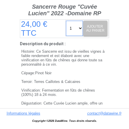
Sancerre Rouge "Cuvée
Lucien" 2022 -Domaine RP
24,00 €
AJOUTER
AU PANIER
TTC
Description du produit :
Histoire: Ce Sancerre est issu de vieilles vignes à
faible rendement et est élaboré avec une
vinification en fûts de chênes qui donne toute sa
personnalité à ce vin.
Cépage:Pinot Noir
Terroir: Terres Caillotes & Calcaires
Vinification: Fermentation en fûts de chênes
(100%) 18 à 24 mois.
Dégustation: Cette Cuvée Lucien ample, offre un
bouquet complexe de fruits rouges (cerise, cassis)
de réglisse avec une légère note poivrée et grillé.
Informations légales
contact@datawine.fr
Ce vin possède une longueur en bouche soutenue
sans perdre la légèreté propre aux vins de
Copyright ©2026 DataWine. Tous droits réservés.
Sancerre.